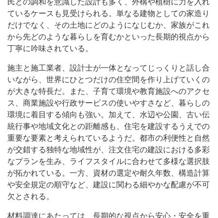
民との調和を意識した設計も多く、外構や植樹に力を入れ
ているケースも見受けられる。単なる建物としての家造り
だけでなく、その土地にどのようになじむか、家族がこれ
から先どのような暮らしを育むかといった長期的視点から
丁寧に吟味されている。
施主と施工業者、設計士が一体となってじっくりと話し合
いながら、世界にひとつだけの住空間を作り上げていくの
が大きな特長だ。また、子育て環境や教育施設へのアクセ
ス、商業施設や行政サービスの使いやすさなど、暮らしの
環境に着目する傾向も強い。加えて、水辺や公園、古い伝
統行事や地域文化との距離感も、住宅を建設するうえでの
重要な要素と考えられているようだ。都市の利便性と自然
が交錯する独特な地域性が、注文住宅の建設における多彩
なプランを生み、ライフスタイルに合わせて多様な選択肢
が拓かれている。一方、資材の選定や耐久年数、構造計算
や安全規定の順守など、建設に関わる細やかな配慮が不可
欠とされる。
材料調達にあたっては、長期的な視点から安心・安全を重