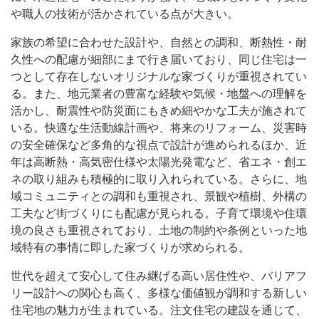
や職人の技術が活かされている点が大きい。
家族の希望に合わせた設計や、自然との調和、断熱性・耐
久性への配慮が細部にまで行き届いており、同じ住宅は一
つとして存在しないオリジナルな家づくりが重視されてい
る。また、地元業者の豊富な経験や気候・地盤への理解を
活かし、耐震性や防災面にもきめ細やかな工夫が施されて
いる。快適な生活動線計画や、将来のリフォーム、災害時
の安全確保など多角的な視点で設計が進められるほか、近
年は高断熱・高気密仕様や太陽光発電など、省エネ・創エ
ネの取り組みも積極的に取り入れられている。さらに、地
域コミュニティとの調和も重視され、景観や植樹、外構の
工夫など街づくりにも配慮が見られる。子育て環境や住環
境の良さも重視されており、土地の制約や条例といった地
域特有の事情に即した家づくりが求められる。
世代を超えて安心して住み継げる高い居住性や、バリアフ
リー設計への関心も高く、多様な価値観が調和する新しい
住宅地の魅力が生まれている。注文住宅の建設を通じて、