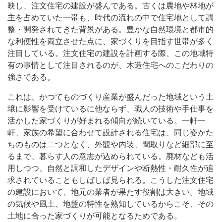
映し、注文住宅の建設が盛んである。古くは農地や林地が
主を占めていた一帯も、時代の流れの中で住宅地として調
整・開発されてきた背景がある。豊かな自然環境と都市的
な利便性を両立させた点に、家づくりを目指す世帯が多く
注目している。注文住宅の建設を計画する際、この地域特
有の事情として注目されるのが、木造住宅へのこだわりの
強さである。
これは、かつてものづくり産業が盛んだった地域という土
壌に影響を受けているに他ならず、職人の技術や手仕事を
活かした家づくりが好まれる傾向が続いている。一軒一
軒、家族の希望に合わせて設計される住宅は、同じ姿かた
ちのものは二つとなく、外観や内装、間取りなど細部に至
るまで、暮らす人の意志が込められている。廃材なども活
用しつつ、自然と調和したデザインや断熱性・耐久性が追
求されていることもしばしば見られる。こうした注文住宅
の建設において、地元の業者が果たす役割は大きい。地域
の気候や風土、地盤の特性を熟知しているからこそ、その
土地に合った家づくりが可能となるためである。