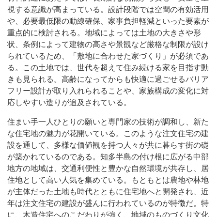
視する意識が高まっている。設計段階では空間の有効活用
や、必要最低限の動線確保、家事負担軽減といった要素が
重点的に検討される。地域によっては土地の大きさや形
状、条例によって建物の高さや景観など厳格な制限が設け
られているため、「敷地に合わせた家づくり」が必須であ
る。この土地では、世代を超えて住み続ける家を目指す動
きも見られる。高齢になってからも快適に過ごせるバリア
フリー設計が取り入れられることや、家族構成の変化に対
応しやすい造りが追及されている。
住まい手一人ひとりの願いと専門家の技術が調和し、新た
な住宅地の魅力が花開いている。このような注文住宅の建
設を通して、多様な価値観を持つ人々が共に暮らす街の礎
が築かれているのである。知多半島の付け根に広がる中部
地方の地域は、交通利便性と豊かな自然環境が共存し、居
住地として高い人気を集めている。もともとは農地や林地
が主体だった土地も時代とともに住宅地へと開発され、近
年は注文住宅の建設が盛んに行われているのが特徴だ。特
に、木造住宅へのこだわりが強く、地域のものづくり文化