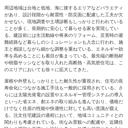
周辺地域は台地と低地、海に接するエリアなどバラエティ
があり、設計段階から耐震性・防災面に配慮した工夫が欠
かせない。現地調査や土壌診断もしっかりと行われている
ことが多く、長期的に安心して暮らせる家を実現してい
る。建設前には生活動線や将来のリフォーム、災害時の避
難経路など暮らしのシミュレーションも入念に行われ、施
主と相談しながら細かな調整を重ねている。エネルギー効
率を高めることにも着目が集まっている。最先端の断熱材
や樹脂サッシなどを取り入れた高断熱・高気密住宅は、こ
のエリアにおいても徐々に拡大してきた。
屋根や外壁もしっかりとした耐久性が重視され、住宅の長
寿命化につながる施工手法も一般的に採用されている。さ
らには太陽光発電の設置やエネルギー管理システムの導入
といった省エネ、創エネの取り組みも進んでおり、価格だ
けでなく住居の性能や快適性に対しても高い意識が窺え
る。注文住宅建設の過程において、地域コミュニティとの
関わりも考慮されている。街なみ景観への配慮や、近隣住